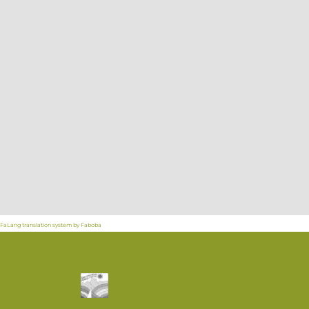
FaLang translation system by Faboba