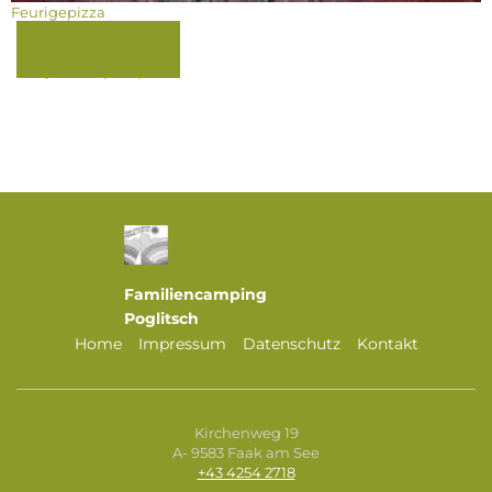
Feurigepizza
Zurück
FaLang translation system by Faboba
Familiencamping
Poglitsch
Home
Impressum
Datenschutz
Kontakt
Kirchenweg 19
A- 9583 Faak am See
+43 4254 2718