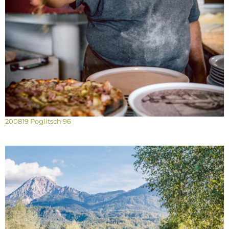
200819 Poglitsch 96