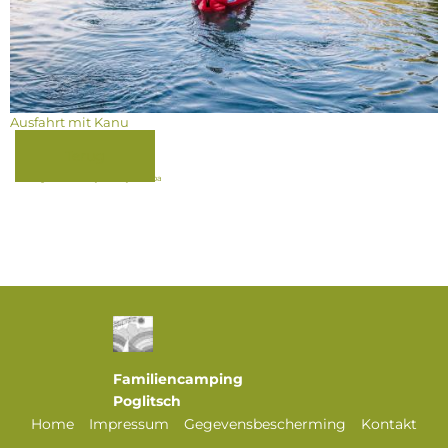
Ausfahrt mit Kanu
Terug
FaLang translation system by Faboba
Familiencamping
Poglitsch
Home
Impressum
Gegevensbescherming
Kontakt