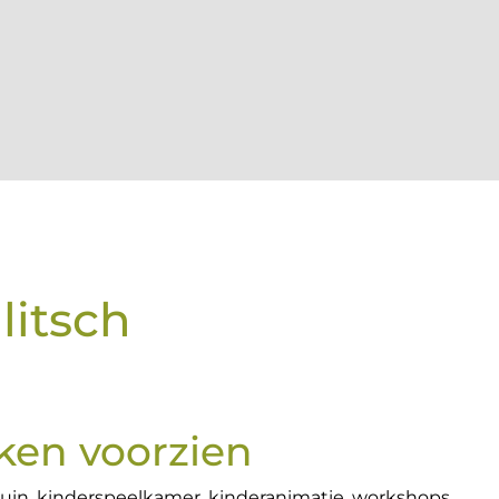
litsch
ken voorzien
tuin, kinderspeelkamer, kinderanimatie, workshops,